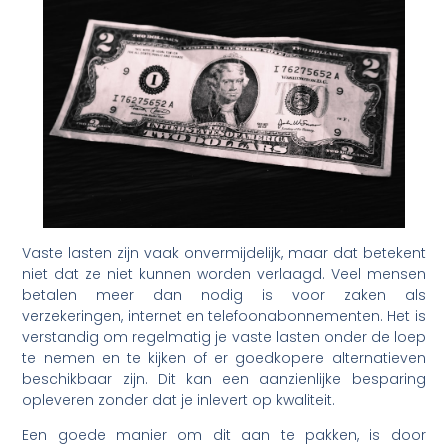
Vaste lasten zijn vaak onvermijdelijk, maar dat betekent
niet dat ze niet kunnen worden verlaagd. Veel mensen
betalen meer dan nodig is voor zaken als
verzekeringen, internet en telefoonabonnementen. Het is
verstandig om regelmatig je vaste lasten onder de loep
te nemen en te kijken of er goedkopere alternatieven
beschikbaar zijn. Dit kan een aanzienlijke besparing
opleveren zonder dat je inlevert op kwaliteit.
Een goede manier om dit aan te pakken, is door