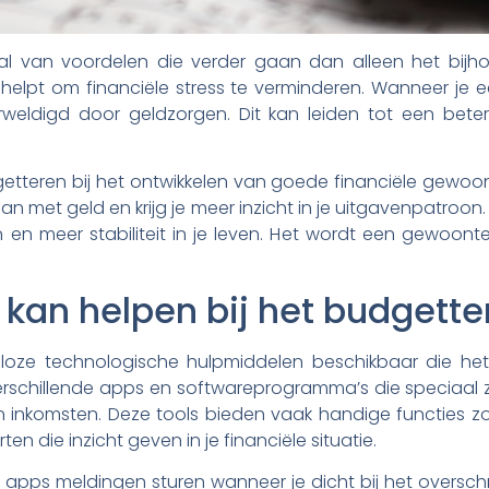
al van voordelen die verder gaan dan alleen het bij
 helpt om financiële stress te verminderen. Wanneer je ee
verweldigd door geldzorgen. Dit kan leiden tot een be
tteren bij het ontwikkelen van goede financiële gewoont
n met geld en krijg je meer inzicht in je uitgavenpatroon.
n en meer stabiliteit in je leven. Het wordt een gewoonte 
 kan helpen bij het budgette
lloze technologische hulpmiddelen beschikbaar die het
erschillende apps en softwareprogramma’s die speciaal z
n inkomsten. Deze tools bieden vaak handige functies z
en die inzicht geven in je financiële situatie.
pps meldingen sturen wanneer je dicht bij het overschr