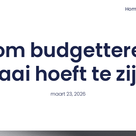
Hom
m budgettere
aai hoeft te zi
maart 23, 2026