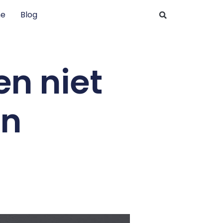
e
Blog
n niet
jn