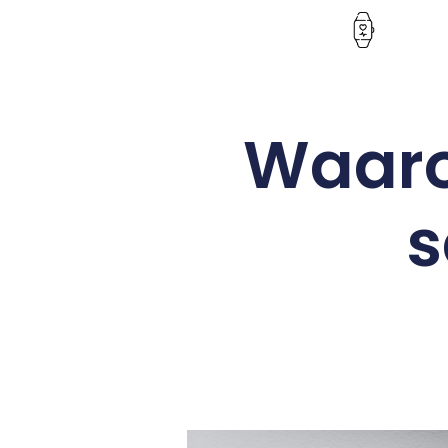
Waaro
s